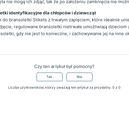
ęta nie mogą ich zdjąć, tak że po założeniu zamknięcia nie moż
etki identyfikacyjne dla chłopców i dziewcząt
 do bransoletki Stikets z trwałym zapięciem, które idealnie un
djęcie, regulowane bransoletki nietrwałe umożliwiają dzieciom z
letki, gdy nie jest to konieczne, i zachowywanie jej na inne o
Czy ten artykuł był pomocny?
Tak
Nie
Liczba użytkowników, którzy uważają ten artykuł za przydatny: 0 z 0