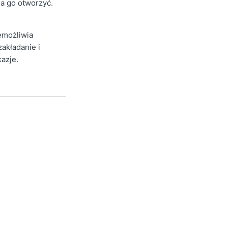
na go otworzyć.
iemożliwia
akładanie i
kazje.