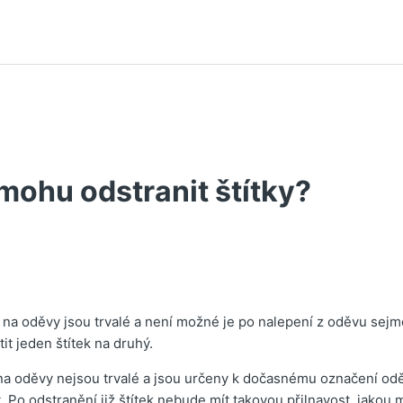
mohu odstranit štítky?
y na oděvy jsou trvalé a není možné je po nalepení z oděvu sejm
it jeden štítek na druhý.
 na oděvy nejsou trvalé a jsou určeny k dočasnému označení odě
 Po odstranění již štítek nebude mít takovou přilnavost, jakou 