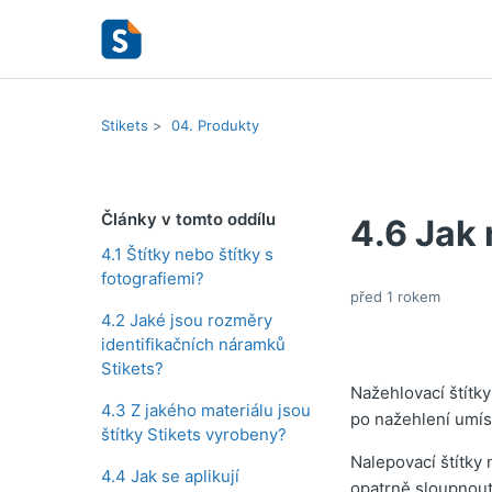
Stikets
04. Produkty
Články v tomto oddílu
4.6 Jak 
4.1 Štítky nebo štítky s
fotografiemi?
před 1 rokem
4.2 Jaké jsou rozměry
identifikačních náramků
Stikets?
Nažehlovací štítk
4.3 Z jakého materiálu jsou
po nažehlení umíst
štítky Stikets vyrobeny?
Nalepovací štítky
4.4 Jak se aplikují
opatrně sloupnout.