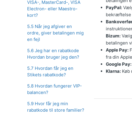
betalingen e
VISA-, MasterCard-, VISA
PayPal:
Vælg
Electron- eller Maestro-
bekræftelse 
kort?
Bankoverfør
5.5 Når jeg afgiver en
instruktione
ordre, giver betalingen mig
Bizum:
Vælg 
en fejl
betalingen vi
Apple Pay:
F
5.6 Jeg har en rabatkode
Hvordan bruger jeg den?
fra din Appl
Google Pay:
5.7 Hvordan får jeg en
Klarna:
Køb n
Stikets rabatkode?
5.8 Hvordan fungerer VIP-
balancen?
5.9 Hvor får jeg min
rabatkode til store familier?