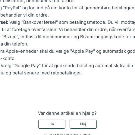
r bekræftet, behandler vi din ordre.
 "PayPal" og log ind på din konto for at gennemføre betalingen.
behandler vi din ordre.
sel:
Vælg "Bankoverførsel" som betalingsmetode. Du vil modta
r til at foretage overførslen. Vi behandler din ordre, når overfør
"Bizum", indtast dit mobilnummer og Bizum-adgangskode for a
a din telefon.
ra Apple-enheder skal du vælge "Apple Pay" og automatisk go
e-konto.
Vælg "Google Pay" for at godkende betaling automatisk fra din 
u og betal senere med ratebetalinger.
Var denne artikel en hjælp?
Ja
Nej