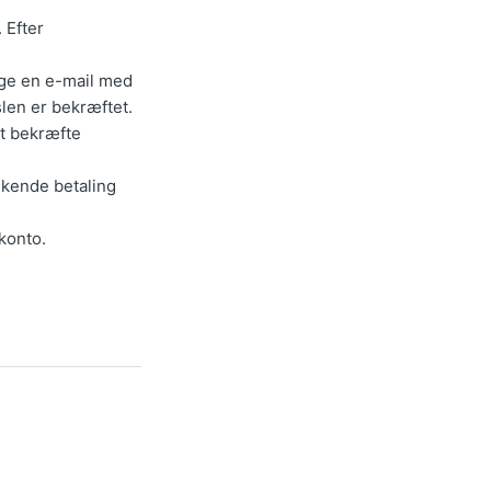
 Efter
ge en e-mail med
slen er bekræftet.
t bekræfte
dkende betaling
konto.