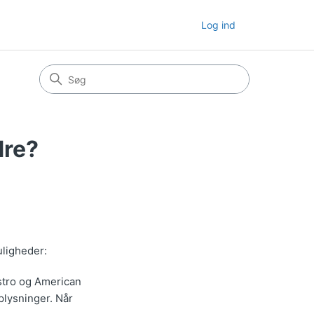
Log ind
dre?
uligheder:
stro og American
plysninger. Når