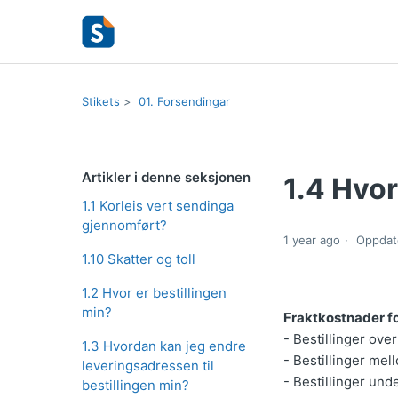
Stikets
01. Forsendingar
Artikler i denne seksjonen
1.4 Hvo
1.1 Korleis vert sendinga
gjennomført?
1 year ago
Oppdat
1.10 Skatter og toll
1.2 Hvor er bestillingen
min?
Fraktkostnader fo
- Bestillinger over
1.3 Hvordan kan jeg endre
- Bestillinger mel
leveringsadressen til
- Bestillinger und
bestillingen min?